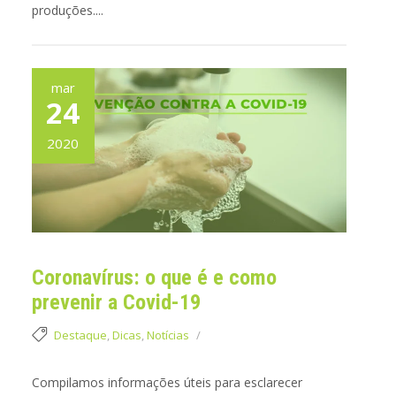
produções....
mar
24
2020
Coronavírus: o que é e como
prevenir a Covid-19
Destaque
,
Dicas
,
Notícias
Compilamos informações úteis para esclarecer