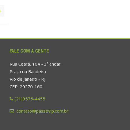
a
FALE COM A GENTE
Rua Ceará, 104 - 3º andar
Praça da Bandeira
Rio de Janeiro - RJ
CEP: 20270-160
(21)3575-4455
contato@passevip.com.br