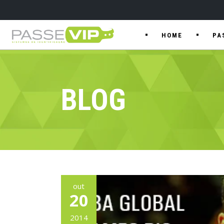
HOME
PA
BLOG
out
20
2014