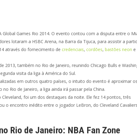
BA Global Games Rio 2014. O evento contou com a disputa entre o M
dores lotaram a HSBC Arena, na Barra da Tijuca, para assistir a parti
14 através do fornecimento de
credenciais
,
cordões
,
bastões neon
e
 de 2013, também no Rio de Janeiro, reunindo Chicago Bulls e Washi
unda visita da liga à América do Sul.
lizadas em outros quatro países, o intuito do evento é aproximar os
o Rio de Janeiro, a liga ainda irá passar pela China.
 Cleveland, foi um dos destaques da noite. Ele fez 14 pontos, três
itou o encontro inédito entre o jogador LeBron, do Cleveland Cavaliers
 no Rio de Janeiro: NBA Fan Zone