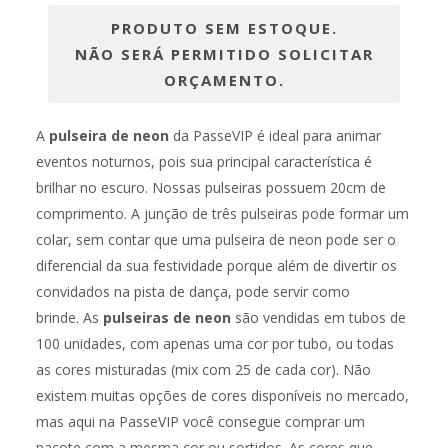
PRODUTO SEM ESTOQUE.
NÃO SERÁ PERMITIDO SOLICITAR
ORÇAMENTO.
A
pulseira de neon
da PasseVIP é ideal para animar
eventos noturnos, pois sua principal característica é
brilhar no escuro. Nossas pulseiras possuem 20cm de
comprimento. A junção de três pulseiras pode formar um
colar, sem contar que uma
pulseira de neon pode ser o
diferencial da sua festividade porque além de divertir os
convidados na pista de dança, pode servir como
brinde. As
pulseiras de neon
são vendidas em tubos de
100 unidades, com apenas uma cor por tubo, ou todas
as cores misturadas (mix com 25 de cada cor). Não
existem muitas opções de cores disponíveis no mercado,
mas aqui na PasseVIP você consegue comprar um
pacote com a mesma cor ou sortidos. As cores que