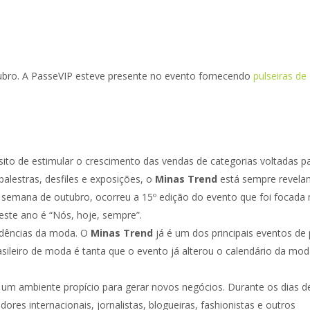
ubro. A PasseVIP esteve presente no evento fornecendo
pulseiras de
to de estimular o crescimento das vendas de categorias voltadas p
lestras, desfiles e exposições, o
Minas Trend
está sempre revela
semana de outubro, ocorreu a 15º edição do evento que foi focada 
este ano é “Nós, hoje, sempre”.
ndências da moda. O
Minas Trend
já é um dos principais eventos de 
asileiro de moda é tanta que o evento já alterou o calendário da mo
m ambiente propício para gerar novos negócios. Durante os dias d
res internacionais, jornalistas, blogueiras, fashionistas e outros