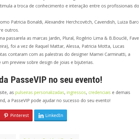
imula a troca de conhecimento e interação entre os profissionais d
mo Patricia Bonaldi, Alexandre Herchcovitch, Cavendish, Luiza Barc
re outros.
 na passarela as marcas Jardin, Plural, Rogério Lima & B.Bouclé, Fave
ira), foi a vez de Raquel Mattar, Alessa, Patricia Motta, Lucas
as contaram com as palestras do designer Marnei Carminatti, a
um preview sobre design de joias e bijuterias.
 da PasseVIP no seu evento!
site, as
pulseiras personalizadas
,
ingressos
,
credenciais
e demais
nd, a PasseVIP pode ajudar no sucesso do seu evento!
Pinterest
LinkedIn