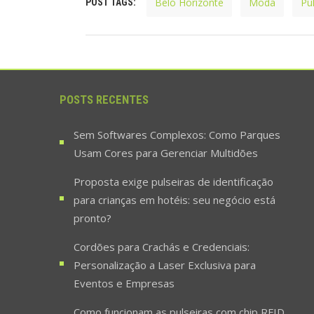
Belo Horizonte
Moda
Pu
POST TAGS:
POSTS RECENTES
Sem Softwares Complexos: Como Parques
Usam Cores para Gerenciar Multidões
Proposta exige pulseiras de identificação
para crianças em hotéis: seu negócio está
pronto?
Cordões para Crachás e Credenciais:
Personalização a Laser Exclusiva para
Eventos e Empresas
Como funcionam as pulseiras com chip RFID