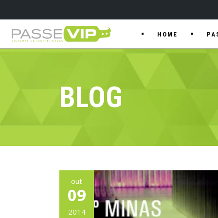
HOME
PA
BLOG
out
09
2014