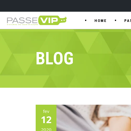
HOME
PA
BLOG
fev
12
2020