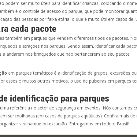
o podem ser muito úteis para identificar crianças, colocando o no
ambém é o controle de acesso do parque, que pode monitorar quanta
ção das pessoas por faixa etária, o que é muito útil em casos de lu
ara cada pacote
es também em parques que vendem diferentes tipos de pacotes. No
nquedos e atrações nos parques. Sendo assim, identificar cada paco
as a andarem nos brinquedos que não pertencerem ao seu pacote.
ação
em parques temáticos é a identificação de grupos, excursões ou
Por esses e muitos outros motivos, o uso de pulseiras em parques tem
de identificação para parques
 uma referência no setor de segurança em eventos. Nós contamos c
dem ser molhadas (em casos de parques aquáticos). Confira mais de
organizar seu parque ou excursão. Entregamos em todo o Brasil!