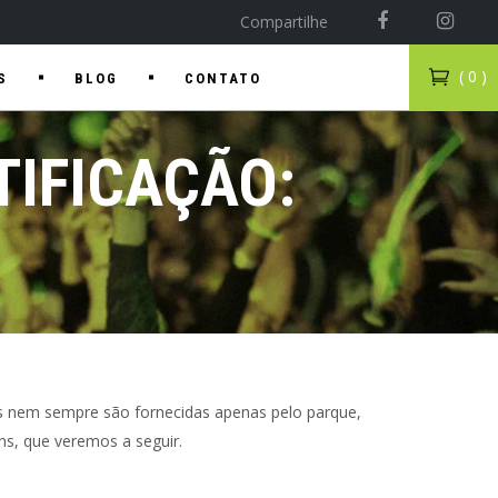
Compartilhe
( 0 )
S
BLOG
CONTATO
TIFICAÇÃO:
s nem sempre são fornecidas apenas pelo parque,
ns, que veremos a seguir.