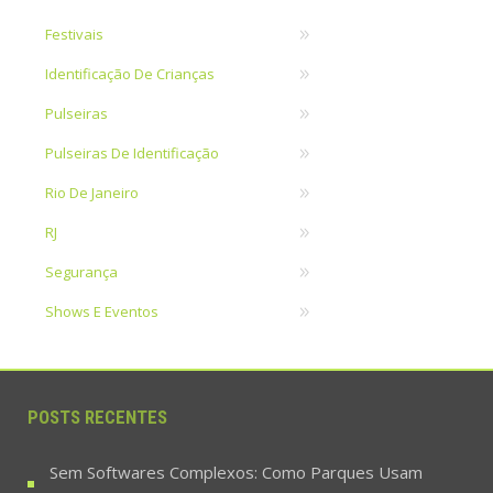
Festivais
Identificação De Crianças
Pulseiras
Pulseiras De Identificação
Rio De Janeiro
RJ
Segurança
Shows E Eventos
POSTS RECENTES
Sem Softwares Complexos: Como Parques Usam